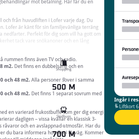
gbehandlingar mot betalning. Här får du en
ll och från huvudliften i Lofer varje dag. Du
Transpor
. Lofer är känt för sin familjevänliga terräng
 nedfarter. Perfekt för dig som vill ha gott om
äkerhet tack vare snökanoner och en lång
Persone
å rummen finns även TV och radio.
28 m2.
Det finns en dubbelsäng och en
Shopping
Avresep
30 och 48 m2.
Alla personer sover i samma
500 M
0 och 48 m2.
Det finns 1 separat sovrum med
Ingår i re
Liftkort 6
ed en varierad frukostbuffé som ger dig energi
Skidbuss
ierar dagligen – vissa kvällar en klassisk 3-
ens råvaror och en avslappnad atmosfär. Har du
över du bara informera hotellet i förväg. Kommer
700 M