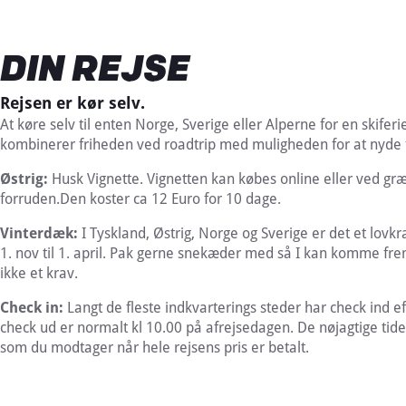
DIN REJSE
Rejsen er kør selv.
At køre selv til enten Norge, Sverige eller Alperne for en skiferi
kombinerer friheden ved roadtrip med muligheden for at nyde f
Østrig:
Husk Vignette. Vignetten kan købes online eller ved græ
forruden.Den koster ca 12 Euro for 10 dage.
Vinterdæk:
I Tyskland, Østrig, Norge og Sverige er det et lovk
1. nov til 1. april. Pak gerne snekæder med så I kan komme fre
ikke et krav.
Check in:
Langt de fleste indkvarterings steder har check ind e
check ud er normalt kl 10.00 på afrejsedagen. De nøjagtige tide
som du modtager når hele rejsens pris er betalt.