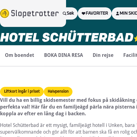
INFO
Søk
FÅ ET TILBUD
FAVORITER
SÖK SKI
MIN SKI
HOTEL SCHÜTTERBAD
Om boendet
BOKA DINA RESA
Din rejse
Facili
Liftkort ingår i priset
Halvpension
Vill du ha en billig skidsemester med fokus på skidåkning
perfekta val! Här får du en familjeägd pärla nära pisterna
koppla av efter en lång dag i backen.
Hotel Schütterbad är ett mysigt, familjeägt hotell i Unken, bara
supervälkomnande och gör allt för att barnen ska få en rolig oc