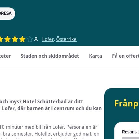
DRESA
DRESA
Lofer
,
Österrike
teter
Staden och skidområdet
Karta
Få en offer
Frånp
 och mys? Hotel Schütterbad är ditt
 i Lofer, där barnen är i centrum och du kan
 10 minuter med bil från Lofer. Personalen är
Resans 
h bra semester. Hotellet erbjuder god mat, en