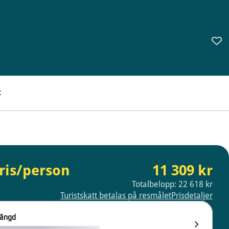
t
ris/person
11 309 kr
Totalbelopp: 22 618 kr
Turistskatt betalas på resmålet
Prisdetaljer
längd