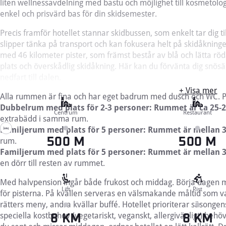
liten wellnessavdelning med bastu och möjlighet till kosmetolo
enkel och prisvärd bas för din skidsemester.
Precis framför hotellet stannar skidbussen, som enkelt tar dig ti
slipper tänka på transport och kan fokusera helt på skidåkningen
med 46 kilometer pister, som främst består av blå och lätta röda
plats och överskådlig skidåkning. Här kan du förvänta dig snös
nedfart till dalen.
+ Visa mer
Alla rummen är fina och har eget badrum med dusch och WC. P
Dubbelrum med plats för 2-3 personer: Rummet är ca 25-
Centrum
Restaurant
extrabädd i samma rum.
Familjerum med plats för 5 personer: Rummet är mellan 
rum.
500 M
500 M
Familjerum med plats för 5 personer: Rummet är mellan 3
en dörr till resten av rummet.
Med halvpension ingår både frukost och middag. Börja dagen m
Lift
Pist
för pisterna. På kvällen serveras en välsmakande måltid som var
rätters meny, andra kvällar buffé. Hotellet prioriterar säsong
speciella kostbehov (vegetariskt, veganskt, allergivänligt) beh
8 KM
8 KM