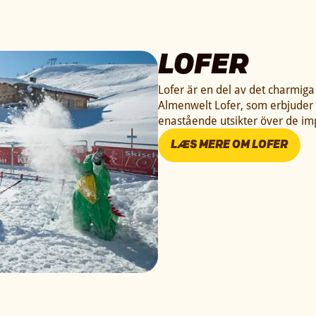
LOFER
Lofer är en del av det charmiga
Almenwelt Lofer, som erbjuder 
enastående utsikter över de i
LÆS MERE OM LOFER