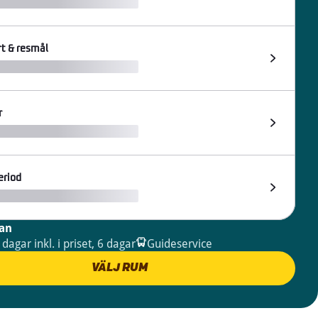
t & resmål
r
eriod
san
 dagar inkl. i priset, 6 dagar
Guideservice
VÄLJ RUM